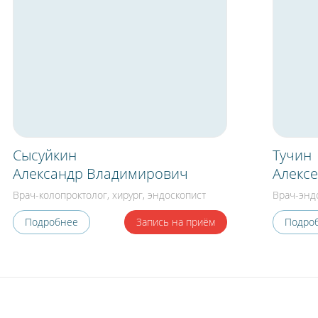
Сысуйкин
Тучин
Александр Владимирович
Алекс
Врач-колопроктолог, хирург, эндоскопист
Врач-эндо
Подробнее
Запись
на приём
Подро