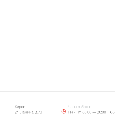
Ульяновск: ЭкспрессНева
Киров
Часы работы:
еваСтоматология
ул. Ленина, д.73
Пн - Пт: 08:00 — 20:00 | Cб