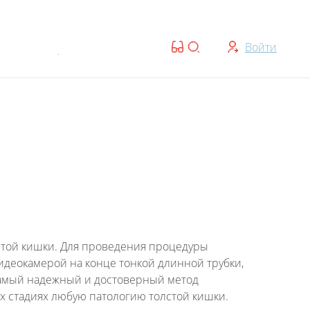
ты:
Войти
8:00 — 20:00 | Cб-Вс: 08:00 — 17:00
стой кишки. Для проведения процедуры
идеокамерой на конце тонкой длинной трубки,
 самый надежный и достоверный метод
х стадиях любую патологию толстой кишки.