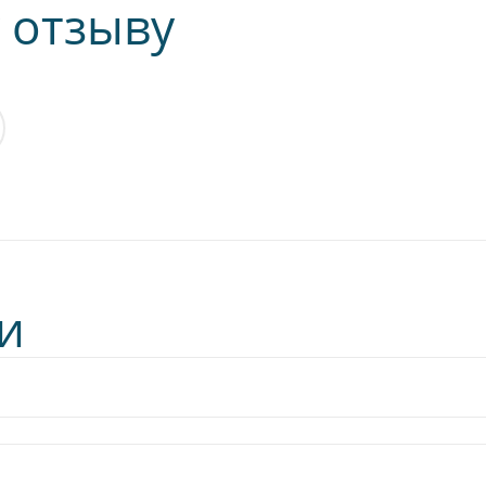
 отзыву
и