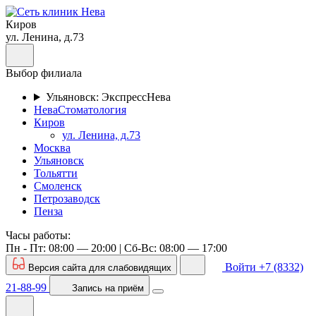
Киров
ул. Ленина, д.73
Выбор филиала
Ульяновск: ЭкспрессНева
НеваСтоматология
Киров
ул. Ленина, д.73
Москва
Ульяновск
Тольятти
Смоленск
Петрозаводск
Пенза
Часы работы:
Пн - Пт: 08:00 — 20:00 | Cб-Вс: 08:00 — 17:00
Войти
+7 (8332)
Версия сайта для слабовидящих
21-88-99
Запись
на приём