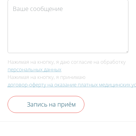
Нажимая на кнопку, я даю согласие на обработку
персональных данных
Нажимая на кнопку, я принимаю
договор-оферту на оказание платных медицинских ус
Пожалуйста, оцените по пятибалльной
шкале общее впечатление от визита
Запись на приём
в нашу клинику.