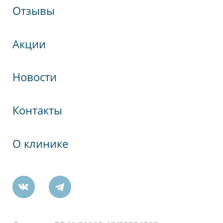
Отзывы
Акции
кспрессНева
Новости
гия
Контакты
д.73
О клинике