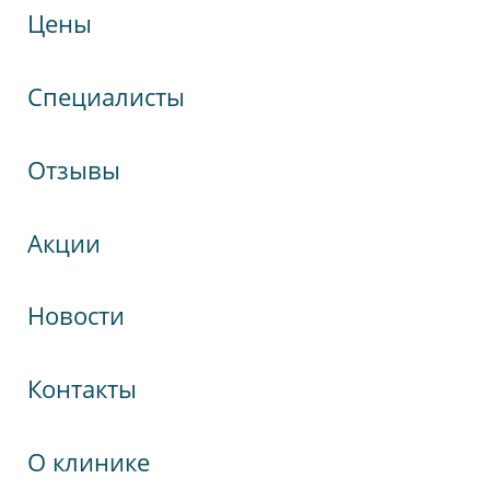
Цены
Специалисты
Отзывы
Акции
кспрессНева
Новости
гия
Контакты
д.73
О клинике