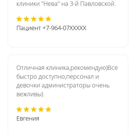
клиники "Нева" на 3-й Павловской.
Пациент +7-964-07XXXXX
Отличная клиника,рекомендую)Все
быстро доступно,персонал и
девочки администраторы очень
вежливы)
Нажимая на кнопку, я даю согласие на обработку
персональных данных
Евгения
Отправить