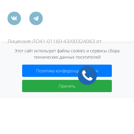
Лицензия ЛО41-01160-43/00324063 от
13.02.2019 г. выдана Министерство
Этот сайт использует файлы cookies и сервисы сбора
здравоохранения Кировской области.
технических данных посетителей
Медицинские услуги предоставляет ООО "Азбука
здоровья».
Политика конфиденциальности
Договор оферты
Принять
2026 © Сеть клиник «Нева»
ИМЕЮТСЯ ПРОТИВОПОКАЗАНИЯ.
НЕОБХОДИМО ПРОКОНСУЛЬТИРОВАТЬСЯ