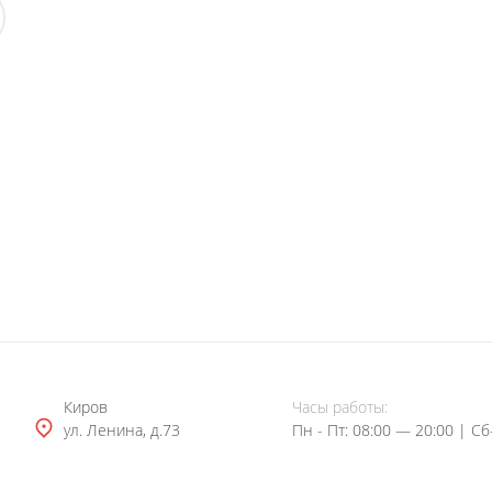
Ульяновск: ЭкспрессНева
Киров
Часы работы:
еваСтоматология
ул. Ленина, д.73
Пн - Пт: 08:00 — 20:00 | Cб
иров