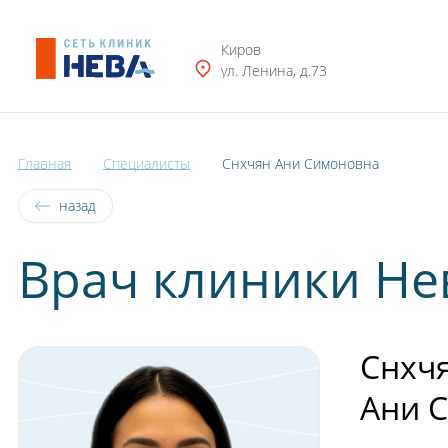
Тольятти
Киров
Часы рабо
Смоленск
ул. Ленина, д.73
Пн - Пт: 0
Петрозаводск
Пенза
Главная
Специалисты
Снхчян Ани Симоновна
назад
Врач клиники Не
Снхч
Ани 