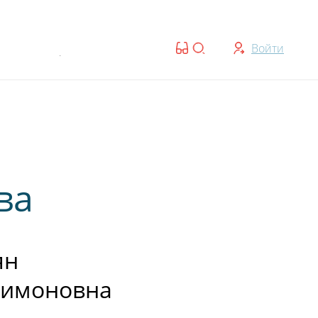
ты:
Войти
8:00 — 20:00 | Cб-Вс: 08:00 — 17:00
ва
ян
Симоновна